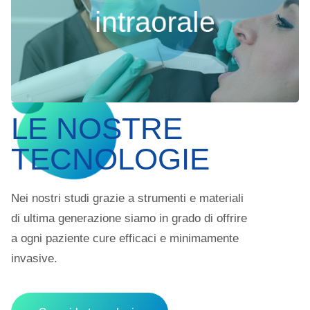
acquisiremo la tua impronta dentale digitale in pochi
intraorale
secondi e senza fastidi.
Vai alla tecnologia
LE NOSTRE
TECNOLOGIE
Nei nostri studi grazie a strumenti e materiali
di ultima generazione siamo in grado di offrire
a ogni paziente cure efficaci e minimamente
invasive.