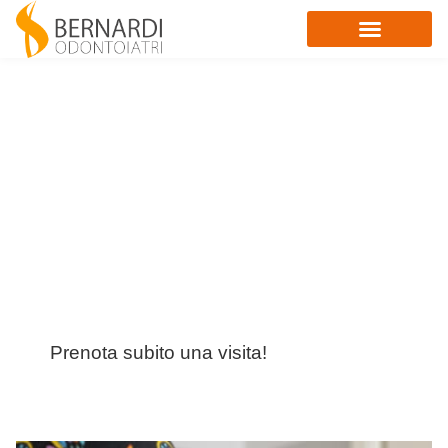
Esperienza,
innovazione,
passione.
Così ci prendiamo
cura del tuo
sorriso
Prenota subito una visita!