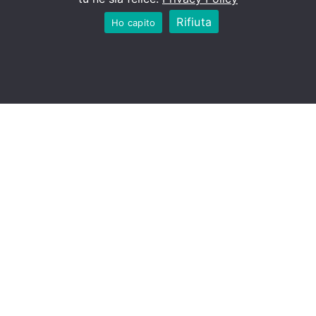
Rifiuta
Ho capito
“Dichiaro di aver letto l’informativa privacy e acconsento
al trattamento dei dati personali ai sensi degli articoli 13-14
del GDPR 2016/679.”
Invia il messaggio
Seguici anche sui nostri social
Antonio Bernardi – Iscrizione all’albo dei medici e odontoiatri di Bologna